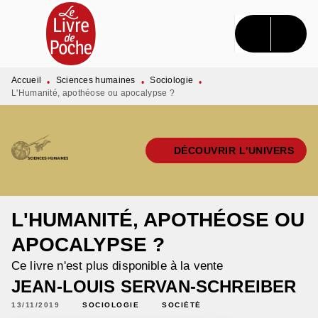
MENU
RECHERCHE
CONTENU
PIED DE PAGE
Accueil
Sciences humaines
Sociologie
•
•
•
L'Humanité, apothéose ou apocalypse ?
DÉCOUVRIR L'UNIVERS
L'HUMANITÉ, APOTHÉOSE OU
APOCALYPSE ?
Ce livre n'est plus disponible à la vente
JEAN-LOUIS SERVAN-SCHREIBER
13/11/2019
SOCIOLOGIE
SOCIÉTÉ