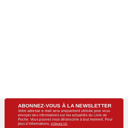
ABONNEZ-VOUS À LA NEWSLETTER
Votre adresse e-mail sera uniquement utilisée pour vous
envoyer des informations sur les actualités du Livre de
Poche. Vous pouvez vous désinscrire à tout moment. Pour
plus d’informations,
cliquez ici
.