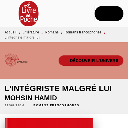
MENU
RECHERCHE
CONTENU
PIED DE PAGE
Accueil
Littérature
Romans
Romans francophones
•
•
•
•
L'Intégriste malgré lui
DÉCOUVRIR L'UNIVERS
L'INTÉGRISTE MALGRÉ LUI
MOHSIN HAMID
27/08/2014
ROMANS FRANCOPHONES