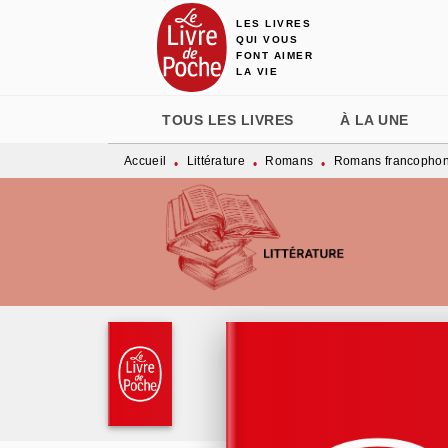
LES LIVRES
MENU
RECHERCHE
CONTENU
QUI VOUS
FONT AIMER
LA VIE
TOUS LES LIVRES
À LA UNE
Accueil
Littérature
Romans
Romans francopho
•
•
•