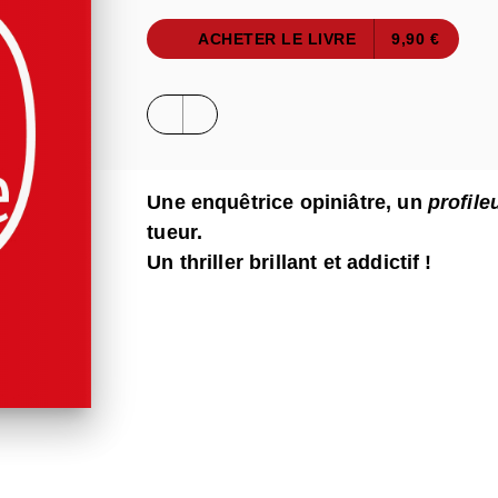
ACHETER LE LIVRE
9,90 €
Une enquêtrice opiniâtre, un
profile
tueur.
Un thriller brillant et addictif !