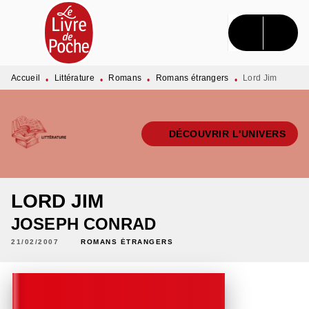
MENU
RECHERCHE
CONTENU
PIED DE PAGE
Accueil
Littérature
Romans
Romans étrangers
Lord Jim
•
•
•
•
DÉCOUVRIR L'UNIVERS
LORD JIM
JOSEPH CONRAD
21/02/2007
ROMANS ÉTRANGERS