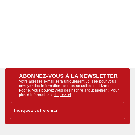
ABONNEZ-VOUS À LA NEWSLETTER
Votre adresse e-mail sera uniquement utilisée pour vous
envoyer des informations sur les actualités du Livre de
Poche. Vous pouvez vous désinscrire à tout moment. Pour
plus d’informations,
cliquez ici
.
Indiquez votre email