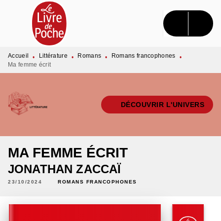
MENU
RECHERCHE
CONTENU
PIED DE PAGE
Accueil
Littérature
Romans
Romans francophones
•
•
•
•
Ma femme écrit
DÉCOUVRIR L'UNIVERS
MA FEMME ÉCRIT
JONATHAN ZACCAÏ
23/10/2024
ROMANS FRANCOPHONES