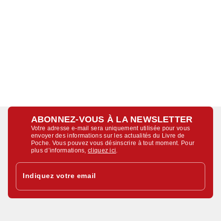
ABONNEZ-VOUS À LA NEWSLETTER
Votre adresse e-mail sera uniquement utilisée pour vous
envoyer des informations sur les actualités du Livre de
Poche. Vous pouvez vous désinscrire à tout moment. Pour
plus d’informations,
cliquez ici
.
Indiquez votre email