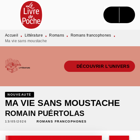
MENU
RECHERCHE
CONTENU
PIED DE PAGE
Accueil
Littérature
Romans
Romans francophones
•
•
•
•
Ma vie sans moustache
DÉCOUVRIR L'UNIVERS
NOUVEAUTÉ
MA VIE SANS MOUSTACHE
ROMAIN PUÉRTOLAS
13/05/2026
ROMANS FRANCOPHONES