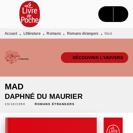
MENU
RECHERCHE
CONTENU
PIED DE PAGE
Accueil
Littérature
Romans
Romans étrangers
Mad
•
•
•
•
DÉCOUVRIR L'UNIVERS
MAD
DAPHNÉ DU MAURIER
15/10/1990
ROMANS ÉTRANGERS