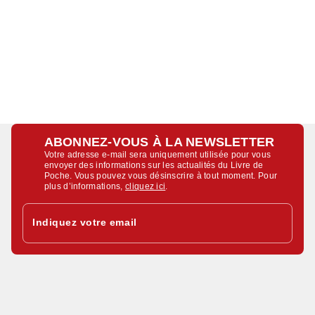
ABONNEZ-VOUS À LA NEWSLETTER
Votre adresse e-mail sera uniquement utilisée pour vous
envoyer des informations sur les actualités du Livre de
Poche. Vous pouvez vous désinscrire à tout moment. Pour
plus d’informations,
cliquez ici
.
Indiquez votre email