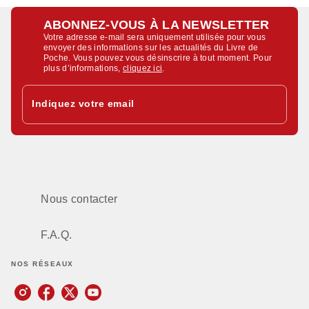
ABONNEZ-VOUS À LA NEWSLETTER
Votre adresse e-mail sera uniquement utilisée pour vous
envoyer des informations sur les actualités du Livre de
Poche. Vous pouvez vous désinscrire à tout moment. Pour
plus d’informations,
cliquez ici
.
Indiquez votre email
Nous contacter
F.A.Q.
NOS RÉSEAUX