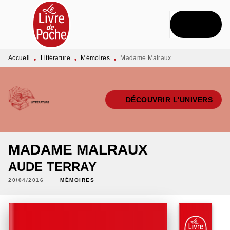
MENU
RECHERCHE
CONTENU
PIED DE PAGE
Accueil
Littérature
Mémoires
Madame Malraux
•
•
•
DÉCOUVRIR L'UNIVERS
MADAME MALRAUX
AUDE TERRAY
20/04/2016
MÉMOIRES