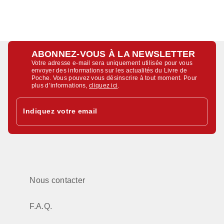
ABONNEZ-VOUS À LA NEWSLETTER
Votre adresse e-mail sera uniquement utilisée pour vous
envoyer des informations sur les actualités du Livre de
Poche. Vous pouvez vous désinscrire à tout moment. Pour
plus d’informations,
cliquez ici
.
Indiquez votre email
Nous contacter
F.A.Q.