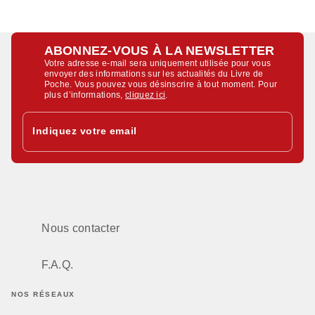
ABONNEZ-VOUS À LA NEWSLETTER
Votre adresse e-mail sera uniquement utilisée pour vous
envoyer des informations sur les actualités du Livre de
Poche. Vous pouvez vous désinscrire à tout moment. Pour
plus d’informations,
cliquez ici
.
Indiquez votre email
Nous contacter
F.A.Q.
NOS RÉSEAUX