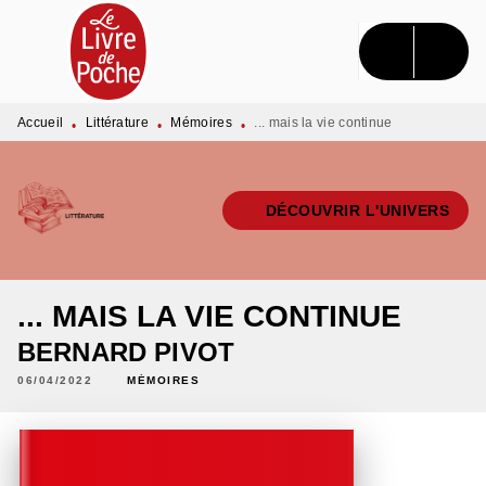
MENU
RECHERCHE
CONTENU
PIED DE PAGE
Accueil
Littérature
Mémoires
... mais la vie continue
•
•
•
DÉCOUVRIR L'UNIVERS
... MAIS LA VIE CONTINUE
BERNARD PIVOT
06/04/2022
MÉMOIRES