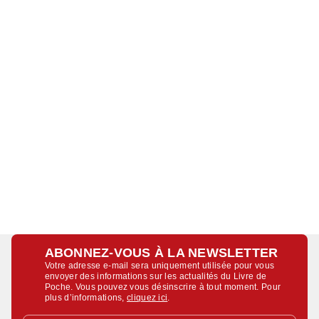
ABONNEZ-VOUS À LA NEWSLETTER
Votre adresse e-mail sera uniquement utilisée pour vous
envoyer des informations sur les actualités du Livre de
Poche. Vous pouvez vous désinscrire à tout moment. Pour
plus d’informations,
cliquez ici
.