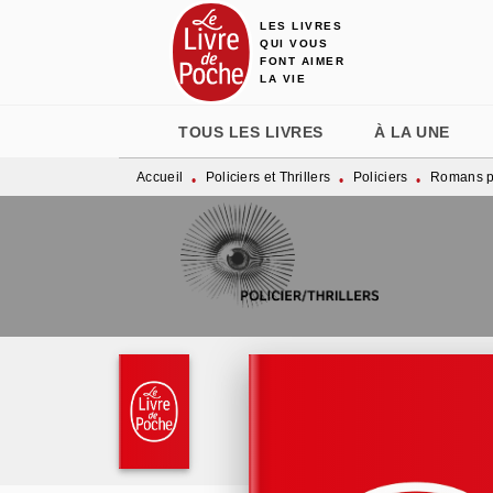
LES LIVRES
MENU
RECHERCHE
CONTENU
QUI VOUS
FONT AIMER
LA VIE
TOUS LES LIVRES
À LA UNE
Accueil
Policiers et Thrillers
Policiers
Romans po
•
•
•