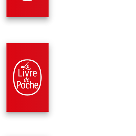
PARUTION : 25/09/2019
576 PAGES
POLICIERS
HEIMAEY
Ian Manook