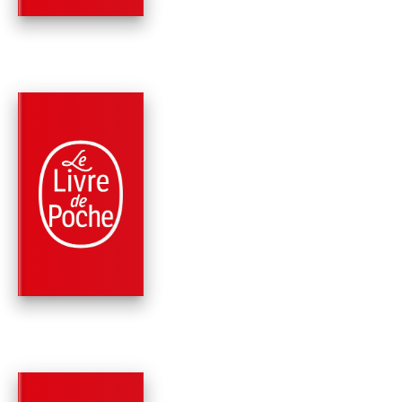
PARUTION : 27/09/2023
456 PAGES
ROMANS
LE CHANT
D'HAÏGANOUCH
Ian Manook