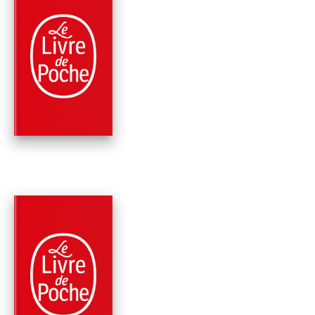
PARUTION : 24/08/2022
640 PAGES
ROMANS
L'OISEAU BLEU
D'ERZEROUM
Ian Manook
PARUTION : 07/10/2020
480 PAGES
ROMANS
ASKJA
Ian Manook