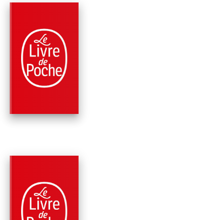
PARUTION : 04/10/2017
480 PAGES
POLICIERS
LA MORT NOMADE
Ian Manook
RÉCOMPENSÉ
PARUTION : 30/03/2016
576 PAGES
POLICIERS