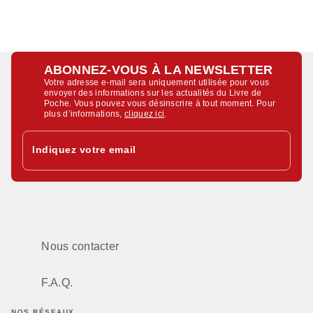
ABONNEZ-VOUS À LA NEWSLETTER
Votre adresse e-mail sera uniquement utilisée pour vous
envoyer des informations sur les actualités du Livre de
Poche. Vous pouvez vous désinscrire à tout moment. Pour
plus d’informations,
cliquez ici
.
Indiquez votre email
Nous contacter
F.A.Q.
NOS RÉSEAUX