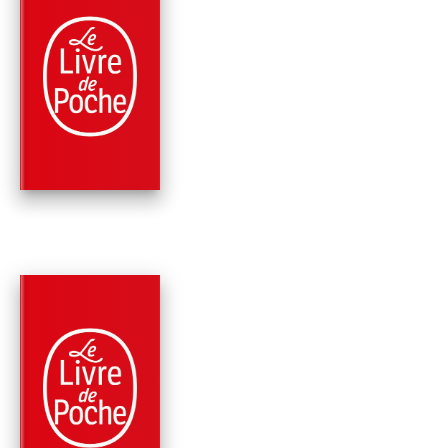
PARUTION : 04/10/1995
320 PAGES
PHILOSOPHIE
BLOC-NOTES
(QUESTIONS DE
PRINCIPE 5)
Bernard-Henri Lévy
PARUTION : 03/03/1993
638 PAGES
ART ÉPISTOLAIRE, CORRESPONDANCE
LES AVENTURES DE
LIBERTÉ