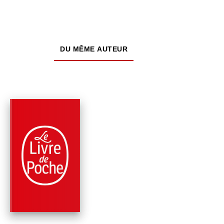
DU MÊME AUTEUR
PARUTION : 19/04/2023
224 PAGES
SOCIÉTÉ
SUR LA ROUTE DES
HOMMES SANS NOM
Bernard-Henri Lévy