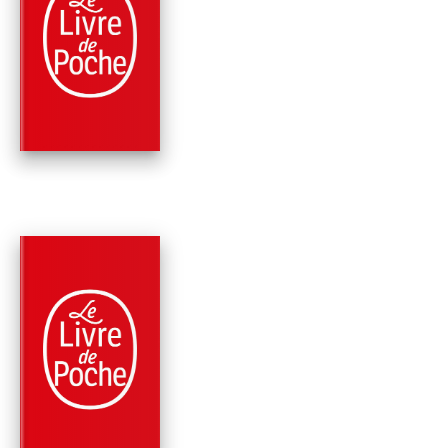
SCIENCES POLITIQUES
QUI A TUÉ DANIEL
PEARL ?
Bernard-Henri Lévy
PARUTION : 05/05/2004
450 PAGES
PHILOSOPHIE
JOURS DE COLÈRE
(QUESTIONS DE
PRINCIPE 8)
Bernard-Henri Lévy