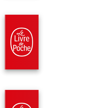
PARUTION : 12/06/2013
648 PAGES
MÉMOIRES
DÉBUT DE SIÈCLE
(QUESTIONS DE
PRINCIPE XII)
Bernard-Henri Lévy
PARUTION : 08/06/2005
512 PAGES