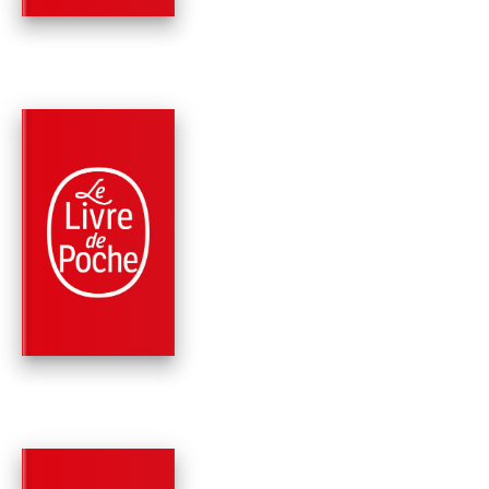
PARUTION : 03/09/2003
352 PAGES
SCIENCES POLITIQUES
RÉFLEXIONS SUR L
GUERRE, LE MAL ET
FIN D…
Bernard-Henri Lévy