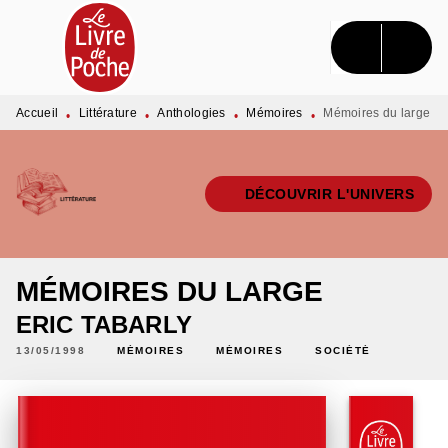
MENU
RECHERCHE
CONTENU
PIED DE PAGE
Accueil
Littérature
Anthologies
Mémoires
Mémoires du large
•
•
•
•
DÉCOUVRIR L'UNIVERS
MÉMOIRES DU LARGE
ERIC TABARLY
13/05/1998
MÉMOIRES
MÉMOIRES
SOCIÉTÉ