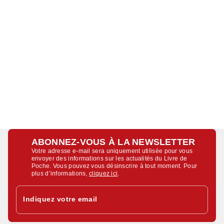
ABONNEZ-VOUS À LA NEWSLETTER
Votre adresse e-mail sera uniquement utilisée pour vous
envoyer des informations sur les actualités du Livre de
Poche. Vous pouvez vous désinscrire à tout moment. Pour
plus d’informations,
cliquez ici
.
Indiquez votre email