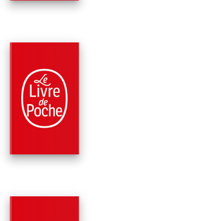
RÉCOMPENSÉ
PARUTION : 26/03/1997
480 PAGES
ROMANS
DANS MA PEAU
Doris Lessing