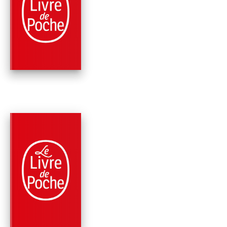
LE SOLEIL SE LÈVE
SUR LE VELD (
NOUVELLES AF…
Doris Lessing
RÉCOMPENSÉ
PARUTION : 02/02/2005
352 PAGES
ROMANS
L'HIVER EN JUILLET 
NOUVELLES
AFRICAINES, T…
Doris Lessing