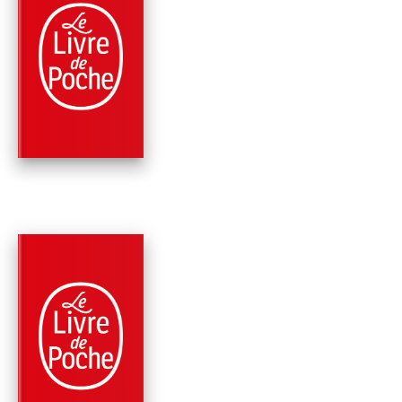
RÉCOMPENSÉ
PARUTION : 08/06/1994
437 PAGES
ROMANS
L'HABITUDE D'AIME
Doris Lessing
RÉCOMPENSÉ
PARUTION : 01/09/1993
186 PAGES
ROMANS
LE CINQUIÈME ENF
Doris Lessing