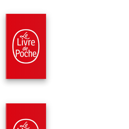
RÉCOMPENSÉ
PARUTION : 20/04/2011
2000 PAGE
CLASSIQUES
LE CARNET D'OR ET
AUTRES ROMANS
Doris Lessing
RÉCOMPENSÉ
PARUTION : 02/02/2005
320 PAGES
ROMANS