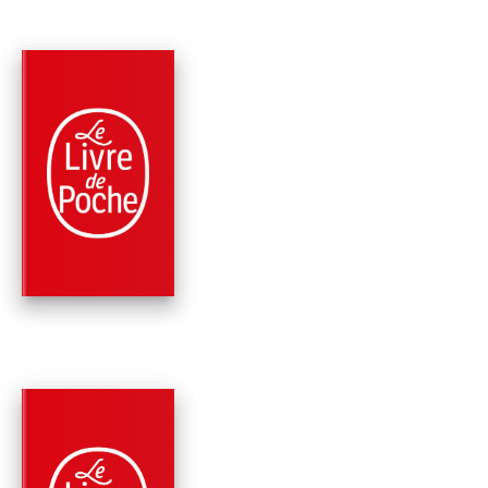
PARUTION : 02/09/2015
624 PAGES
THRILLER
TRAÎNÉE DE POUDR
Patricia Cornwell
PARUTION : 02/04/2014
552 PAGES