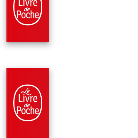
THRILLER
VENT DE GLACE
Patricia Cornwell
PARUTION : 04/04/2012
576 PAGES
THRILLER
HAVRE DES MORTS
Patricia Cornwell