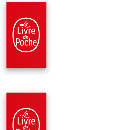
PARUTION : 05/05/2021
448 PAGES
ROMANS
QUANTUM
Patricia Cornwell
PARUTION : 01/03/2017
640 PAGES
THRILLER