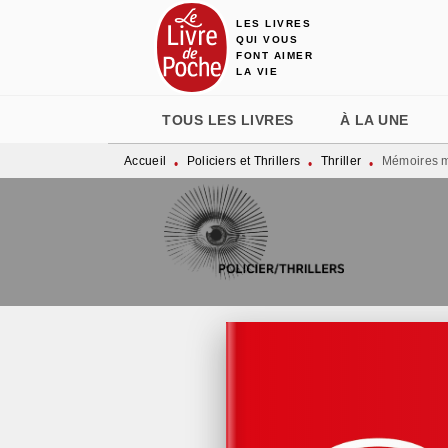
LES LIVRES
MENU
RECHERCHE
CONTENU
QUI VOUS
FONT AIMER
LA VIE
TOUS LES LIVRES
À LA UNE
Accueil
Policiers et Thrillers
Thriller
Mémoires m
•
•
•