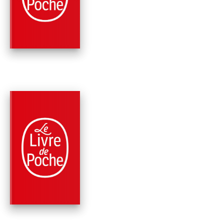
INHUMAINE
Patricia Cornwell
PARUTION : 02/03/2016
608 PAGES
THRILLER
MONNAIE DE SANG
Patricia Cornwell