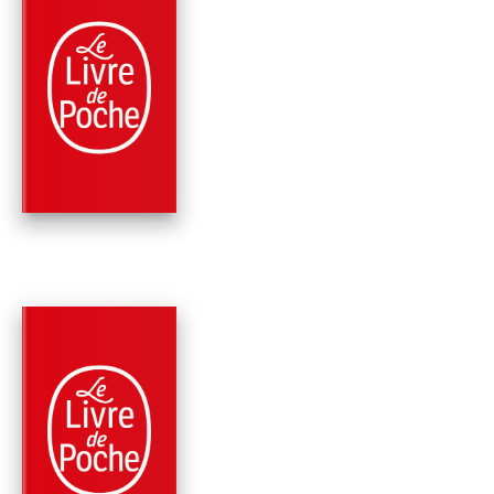
PARUTION : 16/01/2002
667 PAGES
FANTASY
TALIESIN (LE CYCLE
PENDRAGON, TOME 
Stephen R. Lawhead
PARUTION : 09/10/2002
477 PAGES
FANTASY
LE GRAAL (LE CYCL
DE PENDRAGON, T
5)