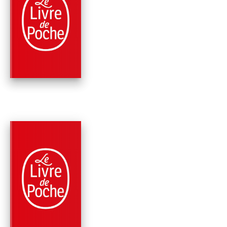
LE GRAAL (LE CYCL
DE PENDRAGON, T
5)
Stephen R. Lawhead
PARUTION : 12/06/2002
509 PAGES
FANTASY
PENDRAGON (LE
CYCLE DE
PENDRAGON, TOME 
Stephen R. Lawhead