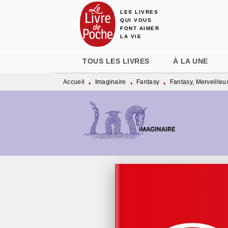
LES LIVRES
MENU
RECHERCHE
CONTENU
QUI VOUS
FONT AIMER
LA VIE
TOUS LES LIVRES
À LA UNE
Accueil
Imaginaire
Fantasy
Fantasy, Merveilleu
•
•
•