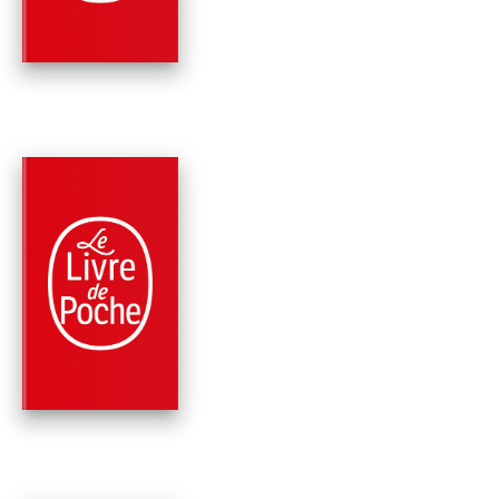
Stephen R. Lawhead
PARUTION : 12/06/2002
509 PAGES
FANTASY
PENDRAGON (LE
CYCLE DE
PENDRAGON, TOME 
Stephen R. Lawhead