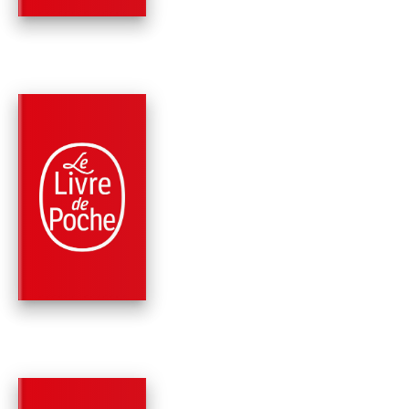
PARUTION : 17/04/2002
574 PAGES
FANTASY
ARTHUR (LE CYCLE
PENDRAGON, TOME 
Stephen R. Lawhead