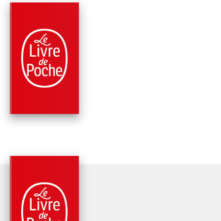
PARUTION : 17/04/2002
574 PAGES
FANTASY
ARTHUR (LE CYCLE
PENDRAGON, TOME 
Stephen R. Lawhead
PARUTION : 16/01/2002
667 PAGES
FANTASY
TALIESIN (LE CYCLE