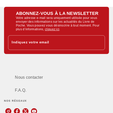
ABONNEZ-VOUS À LA NEWSLETTER
Votre adresse e-mail sera uniquement utilisée pour vous
envoyer des informations sur les actualités du Livre de
Poche. Vous pouvez vous désinscrire à tout moment. Pour
plus d’informations,
cliquez ici
.
Indiquez votre email
Nous contacter
F.A.Q.
NOS RÉSEAUX