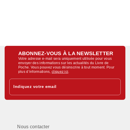
ABONNEZ-VOUS À LA NEWSLETTER
Votre adresse e-mail sera uniquement utilisée pour vous
envoyer des informations sur les actualités du Livre de
Poche. Vous pouvez vous désinscrire à tout moment. Pour
plus d’informations,
cliquez ici
.
Indiquez votre email
Nous contacter