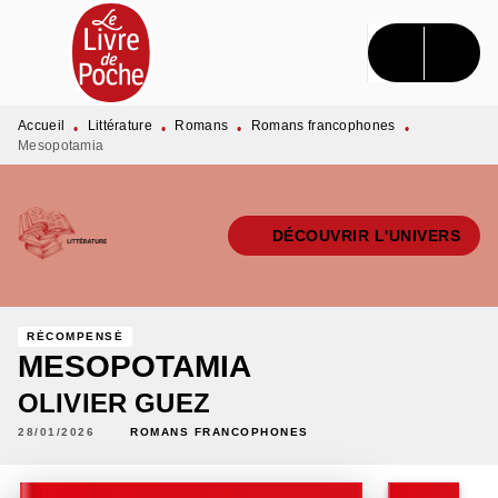
MENU
RECHERCHE
CONTENU
PIED DE PAGE
Accueil
Littérature
Romans
Romans francophones
•
•
•
•
Mesopotamia
DÉCOUVRIR L'UNIVERS
RÉCOMPENSÉ
MESOPOTAMIA
OLIVIER GUEZ
28/01/2026
ROMANS FRANCOPHONES