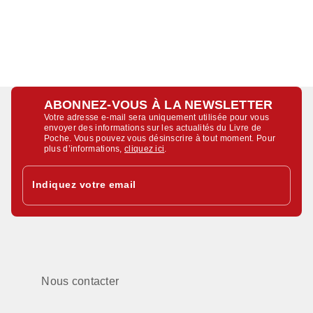
ABONNEZ-VOUS À LA NEWSLETTER
Votre adresse e-mail sera uniquement utilisée pour vous
envoyer des informations sur les actualités du Livre de
Poche. Vous pouvez vous désinscrire à tout moment. Pour
plus d’informations,
cliquez ici
.
Indiquez votre email
Nous contacter