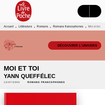
MENU
RECHERCHE
CONTENU
PIED DE PAGE
Accueil
Littérature
Romans
Romans francophones
Moi et toi
•
•
•
•
DÉCOUVRIR L'UNIVERS
MOI ET TOI
YANN QUEFFÉLEC
12/07/2006
ROMANS FRANCOPHONES