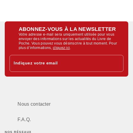
ABONNEZ-VOUS À LA NEWSLETTER
Votre adresse e-mail sera uniquement utilisée pour vous
envoyer des informations sur les actualités du Livre de
Poche. Vous pouvez vous désinscrire à tout moment. Pour
plus d’informations,
cliquez ici
.
Indiquez votre email
Nous contacter
F.A.Q.
NOS RÉSEAUX