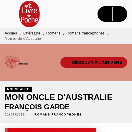
MENU
RECHERCHE
CONTENU
PIED DE PAGE
Accueil
Littérature
Romans
Romans francophones
•
•
•
•
Mon oncle d'Australie
DÉCOUVRIR L'UNIVERS
NOUVEAUTÉ
MON ONCLE D'AUSTRALIE
FRANÇOIS GARDE
01/07/2026
ROMANS FRANCOPHONES