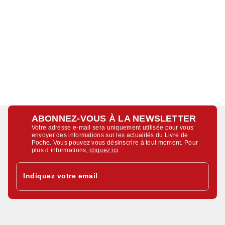
ABONNEZ-VOUS À LA NEWSLETTER
Votre adresse e-mail sera uniquement utilisée pour vous
envoyer des informations sur les actualités du Livre de
Poche. Vous pouvez vous désinscrire à tout moment. Pour
plus d’informations,
cliquez ici
.
Indiquez votre email