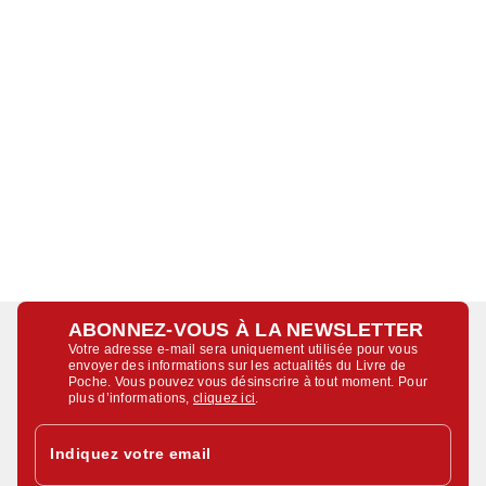
ABONNEZ-VOUS À LA NEWSLETTER
Votre adresse e-mail sera uniquement utilisée pour vous
envoyer des informations sur les actualités du Livre de
Poche. Vous pouvez vous désinscrire à tout moment. Pour
plus d’informations,
cliquez ici
.
Indiquez votre email