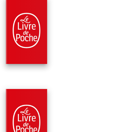
PARUTION : 06/01/2021
576 PAGES
THRILLER
A MÊME LA PEAU
Lisa Gardner
PARUTION : 04/11/2020
416 PAGES
ROMANS
JUSQU'À CE QUE LA