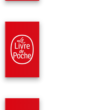
PARUTION : 02/01/2025
480 PAGES
ROMANS
L'ÉTÉ D'AVANT
Lisa Gardner