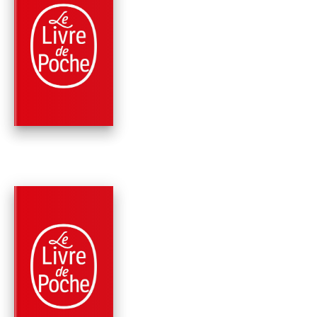
PARUTION : 04/01/2023
504 PAGES
ROMANS
RETROUVE-MOI
Lisa Gardner
PARUTION : 05/01/2022
576 PAGES
ROMANS
JUSTE DERRIÈRE M
Lisa Gardner