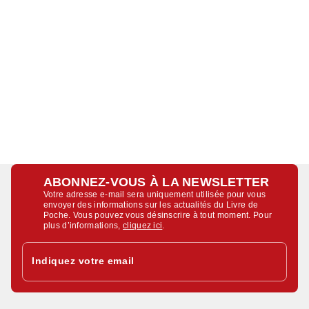
ABONNEZ-VOUS À LA NEWSLETTER
Votre adresse e-mail sera uniquement utilisée pour vous
envoyer des informations sur les actualités du Livre de
Poche. Vous pouvez vous désinscrire à tout moment. Pour
plus d’informations,
cliquez ici
.
Indiquez votre email