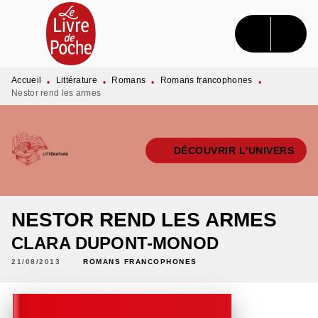
MENU
RECHERCHE
CONTENU
PIED DE PAGE
Accueil
Littérature
Romans
Romans francophones
•
•
•
•
Nestor rend les armes
DÉCOUVRIR L'UNIVERS
NESTOR REND LES ARMES
CLARA DUPONT-MONOD
21/08/2013
ROMANS FRANCOPHONES