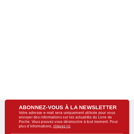
ABONNEZ-VOUS À LA NEWSLETTER
Votre adresse e-mail sera uniquement utilisée pour vous
envoyer des informations sur les actualités du Livre de
Poche. Vous pouvez vous désinscrire à tout moment. Pour
plus d’informations,
cliquez ici
.