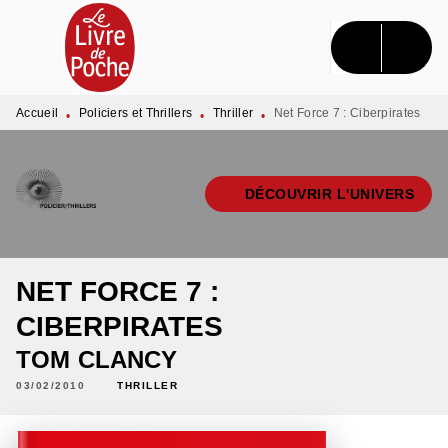
MENU
RECHERCHE
CONTENU
PIED DE PAGE
Accueil
Policiers et Thrillers
Thriller
Net Force 7 : Ciberpirates
•
•
•
DÉCOUVRIR L'UNIVERS
NET FORCE 7 :
CIBERPIRATES
TOM CLANCY
03/02/2010
THRILLER