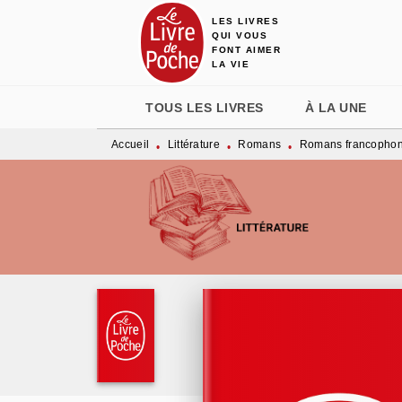
LES LIVRES
MENU
RECHERCHE
CONTENU
QUI VOUS
FONT AIMER
LA VIE
TOUS LES LIVRES
À LA UNE
Accueil
Littérature
Romans
Romans francopho
•
•
•