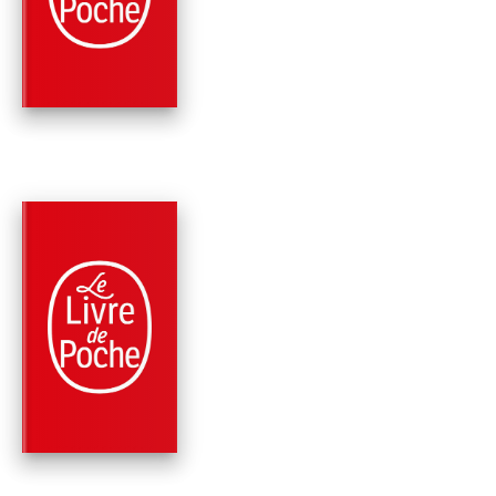
ELLE, ADRIENNE
Edmonde Charles-Roux
PARUTION : 05/11/1976
661 PAGES
ROMANS
L'IRRÉGULIÈRE
Edmonde Charles-Roux