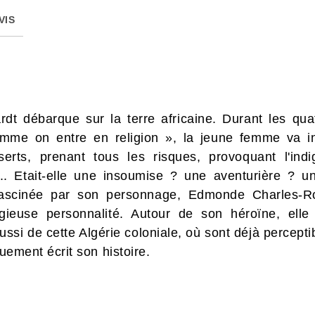
VIS
dt débarque sur la terre africaine. Durant les quat
me on entre en religion », la jeune femme va in
serts, prenant tous les risques, provoquant l'ind
... Etait-elle une insoumise ? une aventurière ? u
fascinée par son personnage, Edmonde Charles-Rou
gieuse personnalité. Autour de son héroïne, elle
ussi de cette Algérie coloniale, où sont déjà perceptib
quement écrit son histoire.