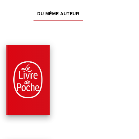
DU MÊME AUTEUR
PARUTION : 05/11/1976
661 PAGES
ROMANS
L'IRRÉGULIÈRE
Edmonde Charles-Roux