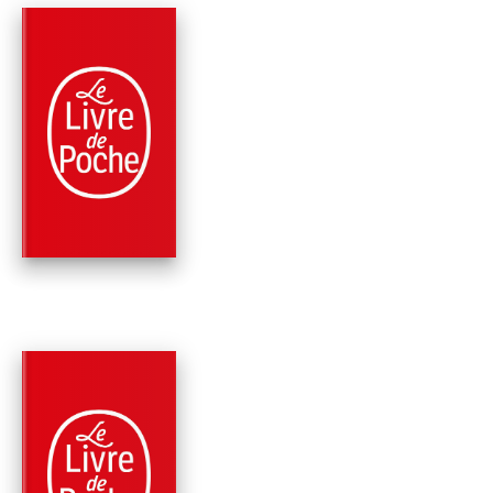
PARUTION : 08/01/1975
413 PAGES
ROMANS
OUBLIER PALERME
Edmonde Charles-Roux
PARUTION : 18/09/1973
662 PAGES
ROMANS