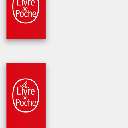
ROMANS
ELLE, ADRIENNE
Edmonde Charles-Roux
PARUTION : 05/11/1976
661 PAGES
ROMANS
L'IRRÉGULIÈRE
Edmonde Charles-Roux