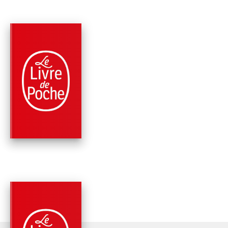
PARUTION : 08/01/1975
413 PAGES
ROMANS
OUBLIER PALERME
Edmonde Charles-Roux
PARUTION : 18/09/1973
662 PAGES