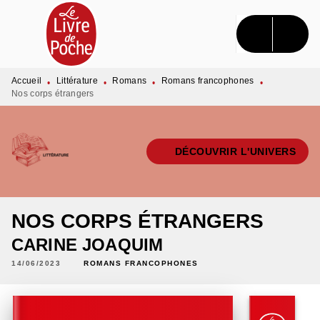
MENU
RECHERCHE
CONTENU
PIED DE PAGE
Accueil
Littérature
Romans
Romans francophones
•
•
•
•
Nos corps étrangers
DÉCOUVRIR L'UNIVERS
NOS CORPS ÉTRANGERS
CARINE JOAQUIM
14/06/2023
ROMANS FRANCOPHONES