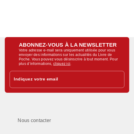
ABONNEZ-VOUS À LA NEWSLETTER
Votre adresse e-mail sera uniquement utilisée pour vous
envoyer des informations sur les actualités du Livre de
Poche. Vous pouvez vous désinscrire à tout moment. Pour
plus d’informations,
cliquez ici
.
Indiquez votre email
Nous contacter