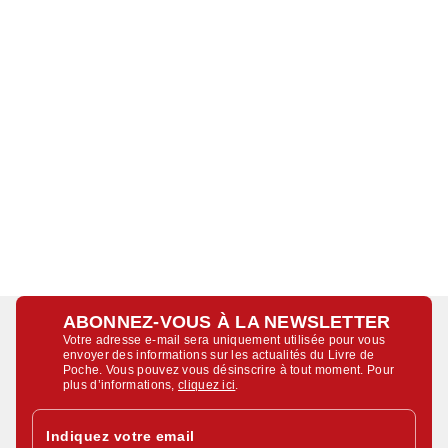
ABONNEZ-VOUS À LA NEWSLETTER
Votre adresse e-mail sera uniquement utilisée pour vous
envoyer des informations sur les actualités du Livre de
Poche. Vous pouvez vous désinscrire à tout moment. Pour
plus d’informations,
cliquez ici
.
Indiquez votre email