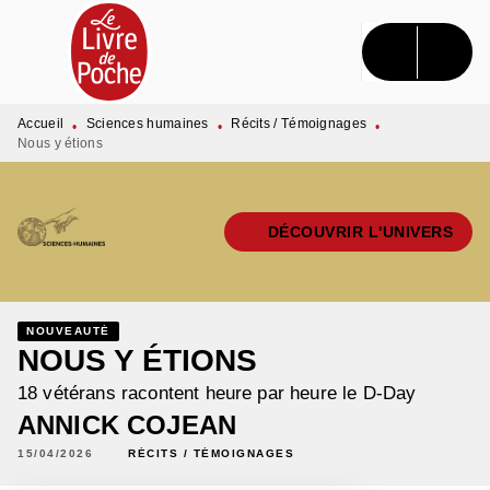
MENU
RECHERCHE
CONTENU
PIED DE PAGE
Accueil
Sciences humaines
Récits / Témoignages
•
•
•
Nous y étions
DÉCOUVRIR L'UNIVERS
NOUVEAUTÉ
NOUS Y ÉTIONS
18 vétérans racontent heure par heure le D-Day
ANNICK COJEAN
15/04/2026
RÉCITS / TÉMOIGNAGES