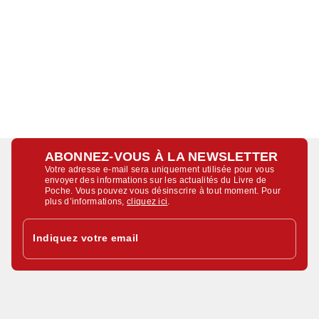
ABONNEZ-VOUS À LA NEWSLETTER
Votre adresse e-mail sera uniquement utilisée pour vous
envoyer des informations sur les actualités du Livre de
Poche. Vous pouvez vous désinscrire à tout moment. Pour
plus d’informations,
cliquez ici
.
Indiquez votre email