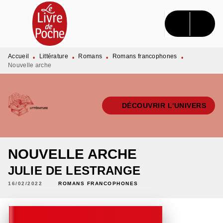
MENU
RECHERCHE
CONTENU
PIED DE PAGE
Accueil
Littérature
Romans
Romans francophones
•
•
•
•
Nouvelle arche
DÉCOUVRIR L'UNIVERS
NOUVELLE ARCHE
JULIE DE LESTRANGE
16/02/2022
ROMANS FRANCOPHONES