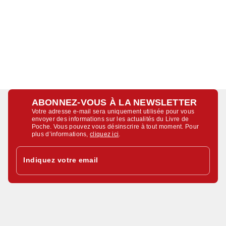
ABONNEZ-VOUS À LA NEWSLETTER
Votre adresse e-mail sera uniquement utilisée pour vous
envoyer des informations sur les actualités du Livre de
Poche. Vous pouvez vous désinscrire à tout moment. Pour
plus d’informations,
cliquez ici
.
Indiquez votre email