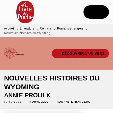
MENU
RECHERCHE
CONTENU
PIED DE PAGE
Accueil
Littérature
Romans
Romans étrangers
•
•
•
•
Nouvelles histoires du Wyoming
DÉCOUVRIR L'UNIVERS
NOUVELLES HISTOIRES DU
WYOMING
ANNIE PROULX
03/06/2009
NOUVELLES
ROMANS ÉTRANGERS