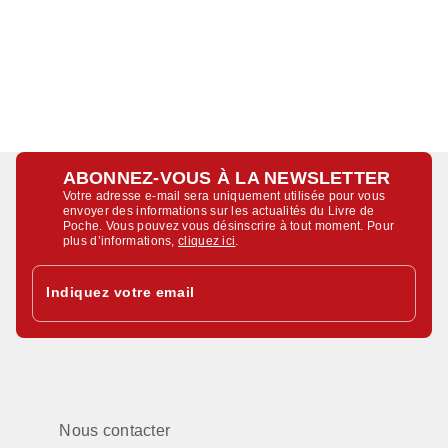
ABONNEZ-VOUS À LA NEWSLETTER
Votre adresse e-mail sera uniquement utilisée pour vous
envoyer des informations sur les actualités du Livre de
Poche. Vous pouvez vous désinscrire à tout moment. Pour
plus d’informations,
cliquez ici
.
Indiquez votre email
Nous contacter