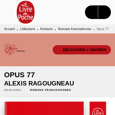
MENU
RECHERCHE
CONTENU
PIED DE PAGE
Accueil
Littérature
Romans
Romans francophones
Opus 77
•
•
•
•
DÉCOUVRIR L'UNIVERS
OPUS 77
ALEXIS RAGOUGNEAU
06/01/2021
ROMANS FRANCOPHONES