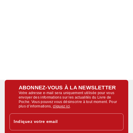
ABONNEZ-VOUS À LA NEWSLETTER
Votre adresse e-mail sera uniquement utilisée pour vous
envoyer des informations sur les actualités du Livre de
Poche. Vous pouvez vous désinscrire à tout moment. Pour
plus d’informations,
cliquez ici
.
Indiquez votre email