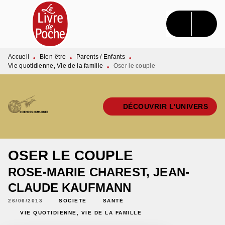
MENU
RECHERCHE
CONTENU
PIED DE PAGE
Accueil
Bien-être
Parents / Enfants
•
•
•
Vie quotidienne, Vie de la famille
Oser le couple
•
DÉCOUVRIR L'UNIVERS
OSER LE COUPLE
ROSE-MARIE CHAREST
,
JEAN-
CLAUDE KAUFMANN
26/06/2013
SOCIÉTÉ
SANTÉ
VIE QUOTIDIENNE, VIE DE LA FAMILLE