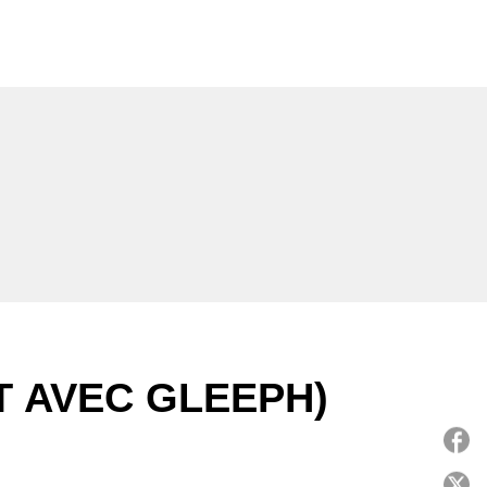
T AVEC GLEEPH)
P