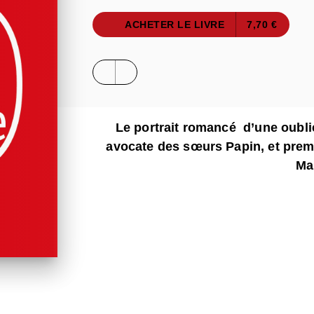
ACHETER LE LIVRE
7,70 €
Le portrait romancé d’une oublié
avocate des s
œurs Papin, et prem
Ma