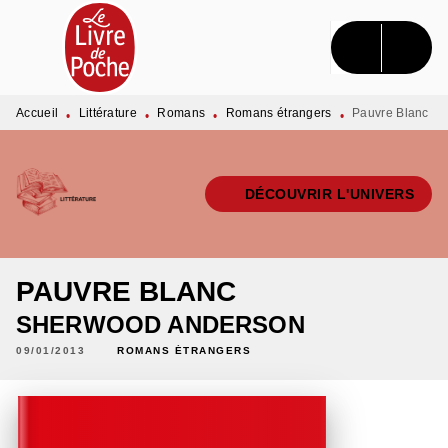
MENU
RECHERCHE
CONTENU
PIED DE PAGE
Accueil
Littérature
Romans
Romans étrangers
Pauvre Blanc
•
•
•
•
DÉCOUVRIR L'UNIVERS
PAUVRE BLANC
SHERWOOD ANDERSON
09/01/2013
ROMANS ÉTRANGERS