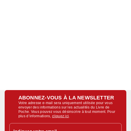
ABONNEZ-VOUS À LA NEWSLETTER
Votre adresse e-mail sera uniquement utilisée pour vous
envoyer des informations sur les actualités du Livre de
Poche. Vous pouvez vous désinscrire à tout moment. Pour
plus d’informations,
cliquez ici
.
Indiquez votre email