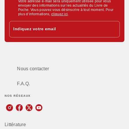
Votre adresse e-mail sera uniquement utilisée pour vous
envoyer des informations sur les actualités du Livre de
Poche. Vous pouvez vous désinscrire à tout moment. Pour
plus d’informations,
cliquez ici
.
Indiquez votre email
Nous contacter
F.A.Q.
NOS RÉSEAUX
Littérature