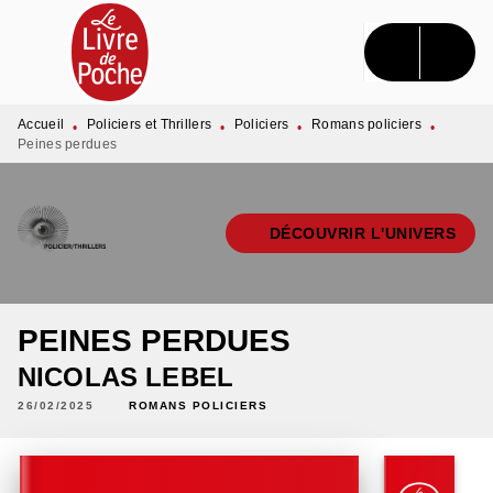
MENU
RECHERCHE
CONTENU
PIED DE PAGE
Accueil
Policiers et Thrillers
Policiers
Romans policiers
•
•
•
•
Peines perdues
DÉCOUVRIR L'UNIVERS
PEINES PERDUES
NICOLAS LEBEL
26/02/2025
ROMANS POLICIERS