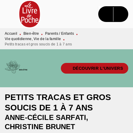
MENU
RECHERCHE
CONTENU
PIED DE PAGE
Accueil
Bien-être
Parents / Enfants
•
•
•
Vie quotidienne, Vie de la famille
•
Petits tracas et gros soucis de 1 à 7 ans
DÉCOUVRIR L'UNIVERS
PETITS TRACAS ET GROS
SOUCIS DE 1 À 7 ANS
ANNE-CÉCILE SARFATI
,
CHRISTINE BRUNET