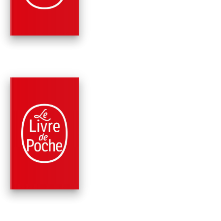
Dominique Fernandez
PARUTION : 20/04/2022
192 PAGES
ROMANS
AUX CONFINS DE LA
NOUVELLE-ATHÈNE
Dominique Fernandez