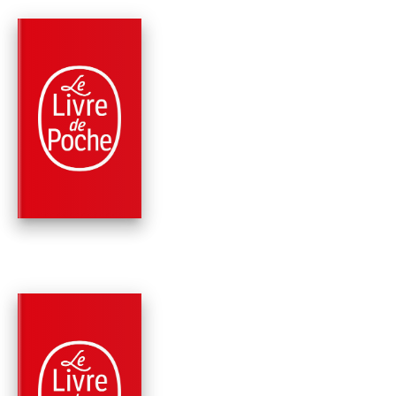
PARUTION : 16/06/2021
264 PAGES
ROMANS
LE PEINTRE
ABANDONNÉ
Dominique Fernandez
PARUTION : 16/07/2020
288 PAGES
ROMANS