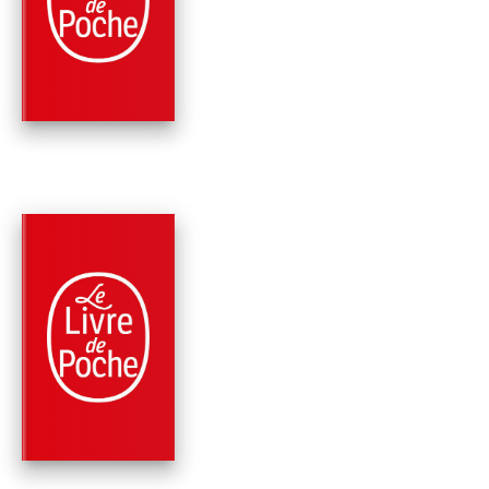
UN ÉTÉ EN SICILE
Dominique Fernandez
PARUTION : 02/12/2015
672 PAGES
ROMANS
ON A SAUVÉ LE MO
Dominique Fernandez