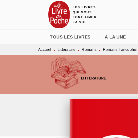
LES LIVRES
MENU
RECHERCHE
CONTENU
QUI VOUS
FONT AIMER
LA VIE
TOUS LES LIVRES
À LA UNE
Accueil
Littérature
Romans
Romans francopho
•
•
•