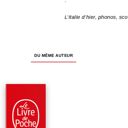
.
L’Italie d’hier, phonos, sc
DU MÊME AUTEUR
PARUTION : 13/11/2024
800 PAGES
ROMANS
L'HOMME DE TROP