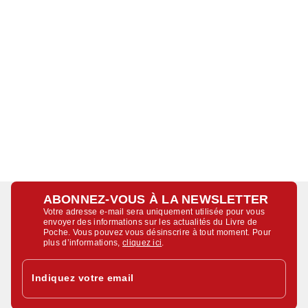
ABONNEZ-VOUS À LA NEWSLETTER
Votre adresse e-mail sera uniquement utilisée pour vous
envoyer des informations sur les actualités du Livre de
Poche. Vous pouvez vous désinscrire à tout moment. Pour
plus d’informations,
cliquez ici
.
Indiquez votre email