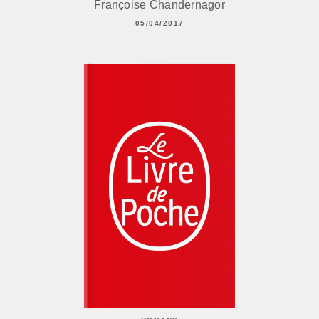
Françoise Chandernagor
05/04/2017