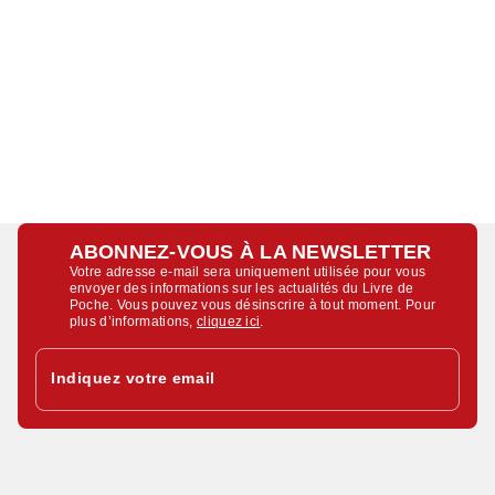
ABONNEZ-VOUS À LA NEWSLETTER
Votre adresse e-mail sera uniquement utilisée pour vous
envoyer des informations sur les actualités du Livre de
Poche. Vous pouvez vous désinscrire à tout moment. Pour
plus d’informations,
cliquez ici
.
Indiquez votre email