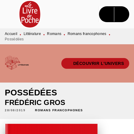
MENU
RECHERCHE
CONTENU
PIED DE PAGE
Accueil
Littérature
Romans
Romans francophones
•
•
•
•
Possédées
DÉCOUVRIR L'UNIVERS
POSSÉDÉES
FRÉDÉRIC GROS
28/08/2019
ROMANS FRANCOPHONES