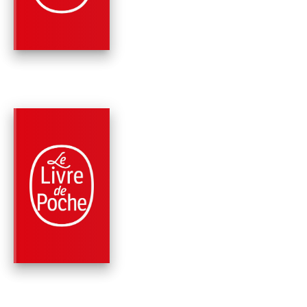
Vassili Grossman
PARUTION : 14/02/2024
1440 PAGE
ROMANS
VIE ET DESTIN
(NOUVELLE ÉDITION
Vassili Grossman