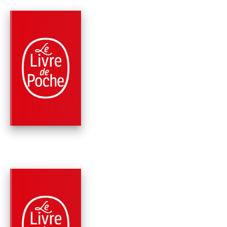
PARUTION : 05/03/2008
536 PAGES
HISTOIRE
CARNETS DE GUER
Vassili Grossman
NOUVEAUTÉ
PARUTION : 15/04/2026
352 PAGES
ROMANS