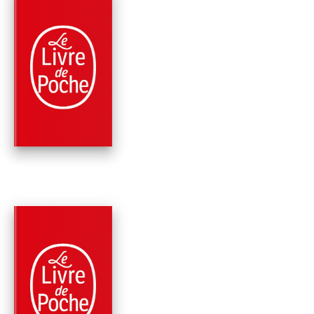
NOUVEAUTÉ
PARUTION : 15/04/2026
352 PAGES
ROMANS
TOUT PASSE
(NOUVELLE ÉDITION
Vassili Grossman
PARUTION : 15/01/2025
448 PAGES
MÉMOIRES
SOUVENIRS ET
CORRESPONDANCE