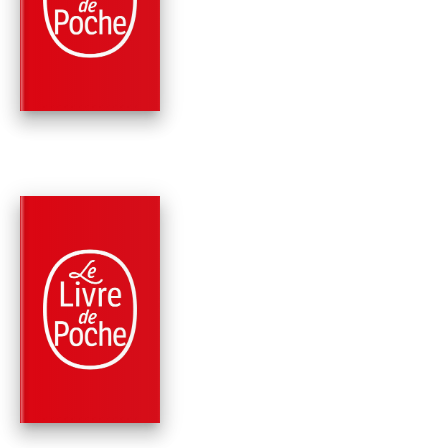
TOUT PASSE
(NOUVELLE ÉDITION
Vassili Grossman
PARUTION : 15/01/2025
448 PAGES
MÉMOIRES
SOUVENIRS ET
CORRESPONDANCE
Vassili Grossman