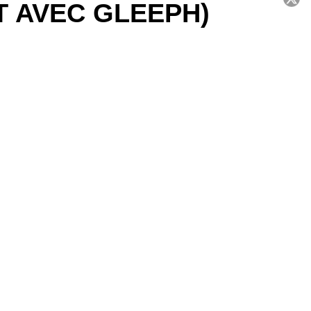
T AVEC GLEEPH)
C