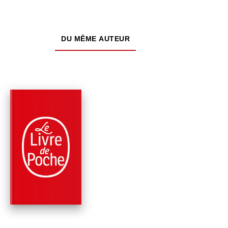
DU MÊME AUTEUR
PARUTION : 23/08/2000
92 PAGES
CLASSIQUES
LE JOURNAL D'UN
HOMME DE TROP
Ivan Tourgueniev