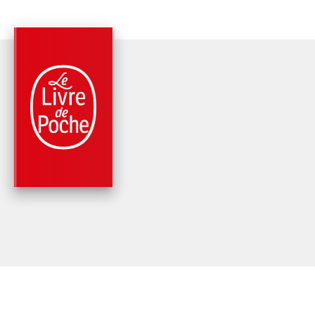
PARUTION : 20/11/1985
544 PAGES
CLASSIQUES
LE CAPITAINE
FRACASSE
Théophile Gautier