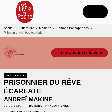
MENU
RECHERCHE
CONTENU
PIED DE PAGE
Accueil
Littérature
Romans
Romans francophones
•
•
•
•
Prisonnier du rêve écarlate
DÉCOUVRIR L'UNIVERS
NOUVEAUTÉ
PRISONNIER DU RÊVE
ÉCARLATE
ANDREÏ MAKINE
03/06/2026
ROMANS FRANCOPHONES
ROMANS HISTORIQUES