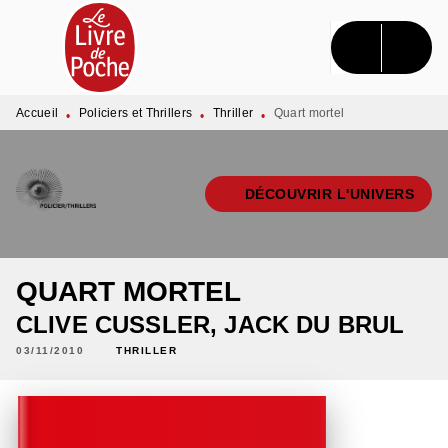
MENU
RECHERCHE
CONTENU
PIED DE PAGE
Accueil
Policiers et Thrillers
Thriller
Quart mortel
•
•
•
DÉCOUVRIR L'UNIVERS
QUART MORTEL
CLIVE CUSSLER
,
JACK DU BRUL
03/11/2010
THRILLER