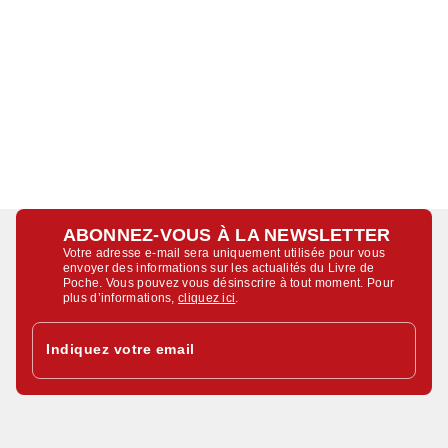
ABONNEZ-VOUS À LA NEWSLETTER
Votre adresse e-mail sera uniquement utilisée pour vous
envoyer des informations sur les actualités du Livre de
Poche. Vous pouvez vous désinscrire à tout moment. Pour
plus d’informations,
cliquez ici
.
Indiquez votre email