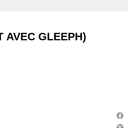
T AVEC GLEEPH)
P