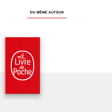
DU MÊME AUTEUR
PARUTION : 28/06/2017
864 PAGES
ROMANS
LE JARDIN DU ROI (
BOUGAINVILLÉE, T
1)
Fanny Deschamps