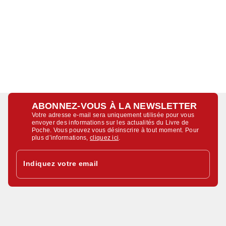
ABONNEZ-VOUS À LA NEWSLETTER
Votre adresse e-mail sera uniquement utilisée pour vous
envoyer des informations sur les actualités du Livre de
Poche. Vous pouvez vous désinscrire à tout moment. Pour
plus d’informations,
cliquez ici
.
Indiquez votre email