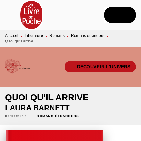
MENU
RECHERCHE
CONTENU
PIED DE PAGE
Accueil
Littérature
Romans
Romans étrangers
•
•
•
•
Quoi qu'il arrive
DÉCOUVRIR L'UNIVERS
QUOI QU'IL ARRIVE
LAURA BARNETT
08/03/2017
ROMANS ÉTRANGERS