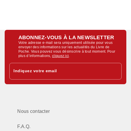
ABONNEZ-VOUS À LA NEWSLETTER
Votre adresse e-mail sera uniquement utilisée pour vous
envoyer des informations sur les actualités du Livre de
Poche. Vous pouvez vous désinscrire à tout moment. Pour
plus d’informations,
cliquez ici
.
Indiquez votre email
Nous contacter
F.A.Q.