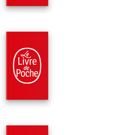
PARUTION : 09/10/2019
408 PAGES
THRILLER
LES SECRETS MAYA
Clive Cussler
Thomas Perry