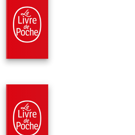
PARUTION : 10/04/2019
480 PAGES
THRILLER
MIRAGE
Clive Cussler
Jack Du Brul
PARUTION : 09/01/2019
432 PAGES
THRILLER
LES TOMBES D'ATTI
Clive Cussler