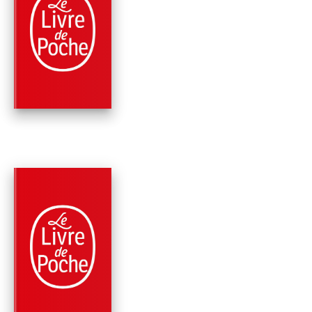
THRILLER
L'OEIL DU PARADIS
Clive Cussler
Russell Blake
PARUTION : 08/01/2020
432 PAGES
THRILLER
L'HEURE H
Clive Cussler
Graham Brown