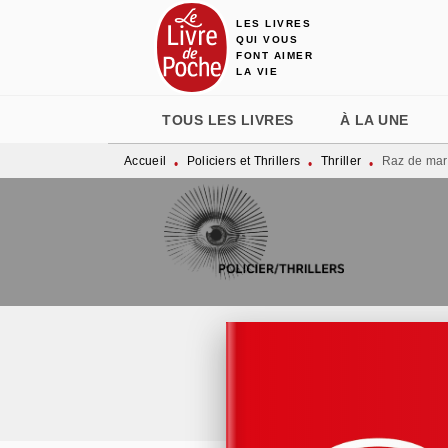
LES LIVRES
MENU
RECHERCHE
CONTENU
QUI VOUS
FONT AIMER
LA VIE
TOUS LES LIVRES
À LA UNE
Accueil
Policiers et Thrillers
Thriller
Raz de ma
•
•
•