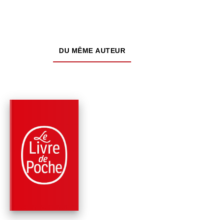
DU MÊME AUTEUR
PARUTION : 02/02/2022
480 PAGES
ROMANS
VAISSEAU FANTÔM
Clive Cussler
Graham Brown