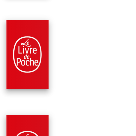
PARUTION : 10/02/2021
552 PAGES
THRILLER
PROJET PIRANHA
Clive Cussler
Boyd Morrison
PARUTION : 04/11/2020
456 PAGES