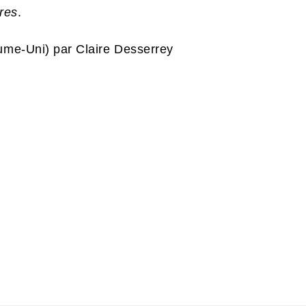
ires
.
aume-Uni) par Claire Desserrey