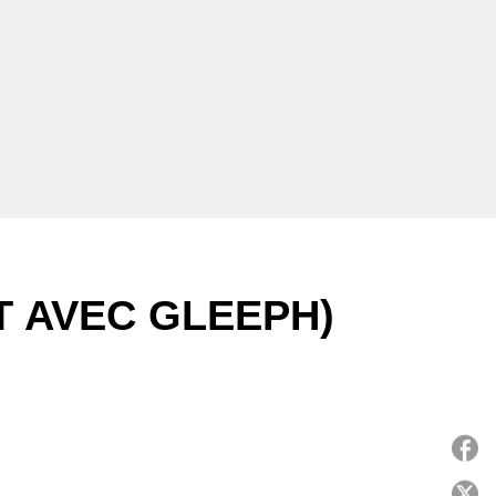
T AVEC GLEEPH)
P