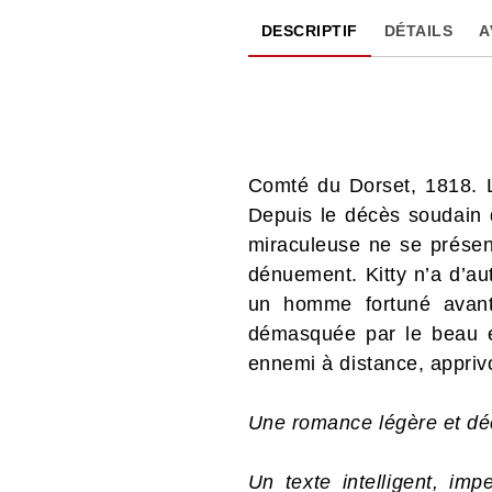
DESCRIPTIF
DÉTAILS
A
Comté du Dorset, 1818. La
Depuis le décès soudain d
miraculeuse ne se présent
dénuement. Kitty n’a d’aut
un homme fortuné avant
démasquée par le beau et 
ennemi à distance, apprivo
Une romance légère et dé
Un texte intelligent, imp